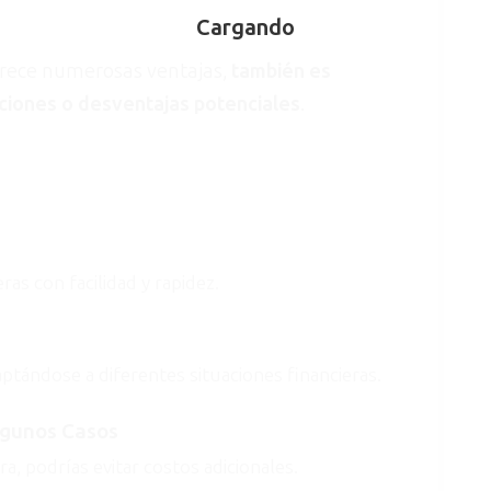
ofrece numerosas ventajas,
también es
aciones o desventajas potenciales
.
ras con facilidad y rapidez.
tándose a diferentes situaciones financieras.
lgunos Casos
a, podrías evitar costos adicionales.