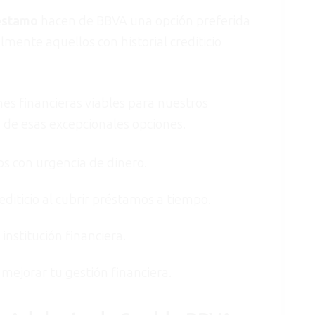
réstamo
hacen de BBVA una opción preferida
ente aquellos con historial crediticio
s financieras viables para nuestros
 de esas excepcionales opciones.
os con urgencia de dinero.
editicio al cubrir préstamos a tiempo.
nstitución financiera.
ejorar tu gestión financiera.