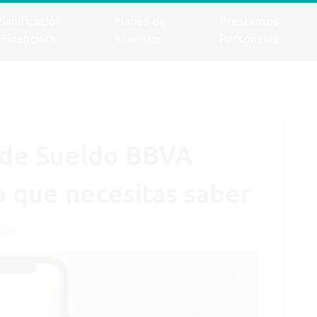
Planificación
Planes de
Préstamos
Financiera
Inversión
Personales
 de Sueldo BBVA
o que necesitas saber
les