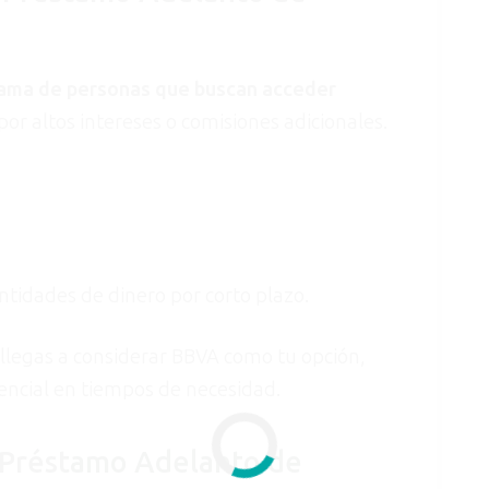
 gama de personas que buscan acceder
por altos intereses o comisiones adicionales.
tidades de dinero por corto plazo.
n llegas a considerar BBVA como tu opción,
encial en tiempos de necesidad.
l Préstamo Adelanto de