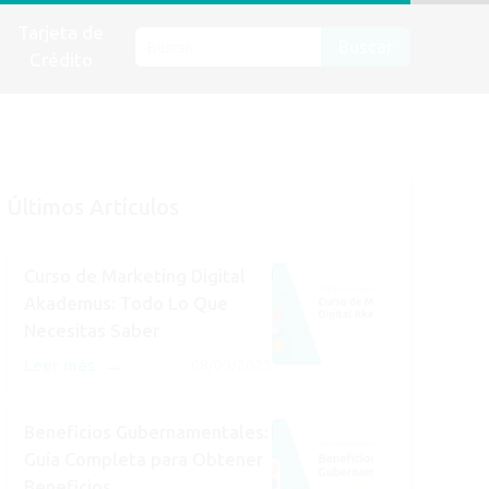
Tarjeta de
Buscar
Crédito
Últimos Artículos
Curso de Marketing Digital
Akademus: Todo Lo Que
Necesitas Saber
→
Leer más
08/09/2025
Beneficios Gubernamentales:
Guía Completa para Obtener
Beneficios