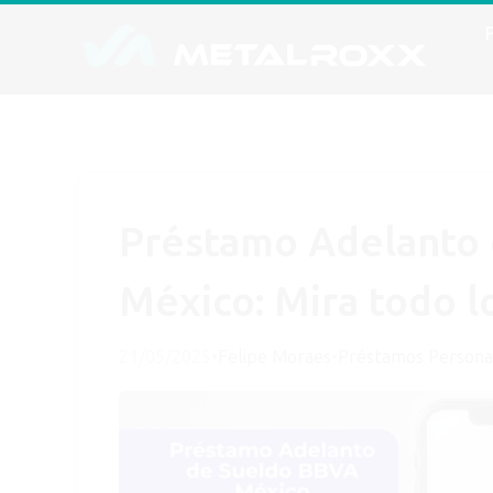
Préstamo Adelanto
México: Mira todo l
21/05/2025
•
Felipe Moraes
•
Préstamos Persona